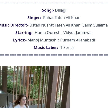
============================================
Song:-
Dillagi
Singer:-
Rahat Fateh Ali Khan
usic Director:-
Ustad Nusrat Fateh Ali Khan, Salim Sulaim
Starring:-
Huma Qureshi, Vidyut Jammwal
Lyrics:-
Manoj Muntashir, Purnam Allahabadi
Music Laber:-
T-Series
============================================