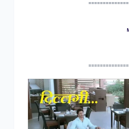
==============
M
==============