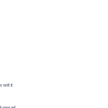
िल
जाती
है
से
स्नान
करें