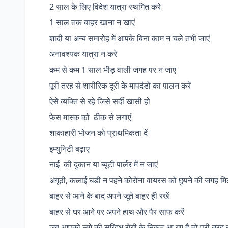
2
साल
के
लिए
विदेश
यात्रा
स्थगित
करे
1
साल
तक
बाहर
खाना
न
खाएं
शादी
या
अन्य
समारोह
में
आपके
बिना
काम
न
चले
तभी
जाएं
अनावश्यक
यात्रा
न
करे
कम
से
कम
1
साल
भीड़
वाली
जगह
पर
न
जाए
पूरी
तरह
से
शारीरिक
दूरी
के
मापदंडों
का
पालन
करें
ऐसे
व्यक्ति
से
रहे
जिसे
सर्दी
खासी
हो
फेस
मास्क
को
ठीक
से
लगाएं
शाकाहारी
भोजन
को
प्राथमिकता
दें
इम्युनिटी
बढ़ाए
नाई
की
दुकान
या
ब्यूटी
पार्लर
में
न
जाएं
अंगूठी
,
कलाई
घडी
न
पहने
कोरोना
वायरस
को
छुपने
की
जगह
म
बाहर
से
आने
के
बाद
अपने
जूते
बाहर
ही
रखें
बाहर
से
घर
आने
पर
अपने
हाथ
और
पैर
साफ
करें
जब
आपको
लगे
की
सग्दिध
रोगी
के
निकट
आ
गए
है
तो
पूरी
तरह